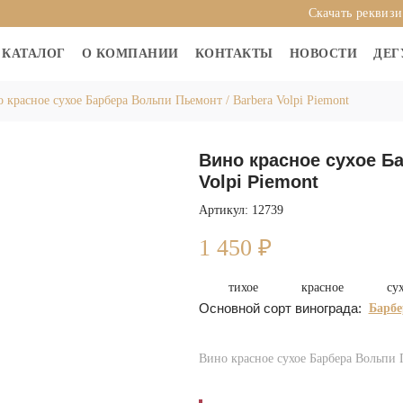
Скачать реквиз
КАТАЛОГ
О КОМПАНИИ
КОНТАКТЫ
НОВОСТИ
ДЕГ
 красное сухое Барбера Вольпи Пьемонт / Barbera Volpi Piemont
Вино красное сухое Ба
Volpi Piemont
Артикул: 12739
1 450
₽
тихое
красное
су
Основной сорт винограда:
Барбе
Вино красное сухое Барбера Вольпи П