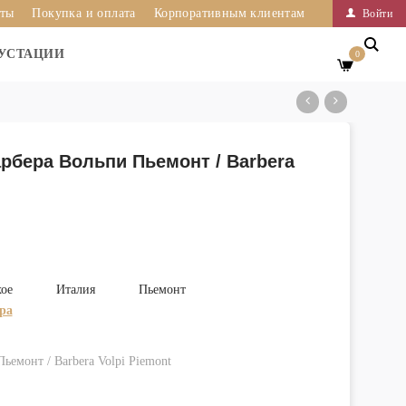
иты
Покупка и оплата
Корпоративным клиентам
Войти
УСТАЦИИ
0
рбера Вольпи Пьемонт / Barbera
хое
Италия
Пьемонт
ра
ьемонт / Barbera Volpi Piemont