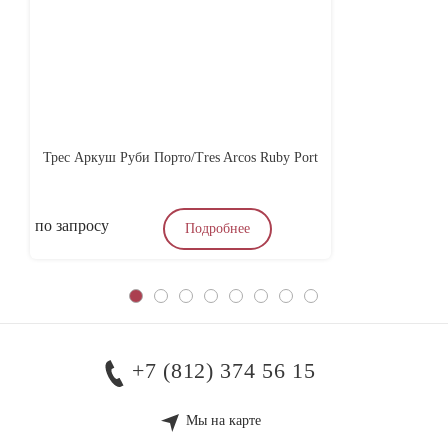
Трес Аркуш Руби Порто/Tres Arcos Ruby Port
по запросу
по
Подробнее
+7 (812) 374 56 15
Мы на карте