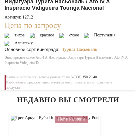
Видигуэра Турига Насьональ / Ato IV A
Inspiracio Vidigueira Touriga Nacional
Артикул: 12712
Цена по запросу
тихое
красное
сухое
Португалия
Алентежу
Основной сорт винограда:
Турига Насьональ
Вино красное сухое Ато 4 А Инспирасао Видигуэра Турига Насьональ / Ato IV A
Inspiracio Vidigueira To
Наличие и стоимость товара уточняйте по
8 (800) 350 29 40
Изображения представленного товара могут отличаться от оригинала
продукта
НЕДАВНО ВЫ СМОТРЕЛИ
Нет в наличии