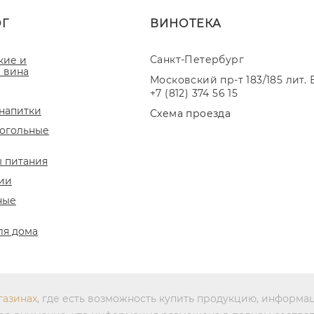
ОГ
ВИНОТЕКА
Санкт-Петербург
кие и
 вина
Московский пр-т 183/185 лит. 
+7 (812) 374 56 15
напитки
Схема проезда
огольные
 питания
ии
ные
ля дома
газинах
, где есть возможность купить продукцию, информа