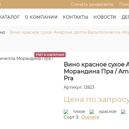
u
Скачать реквизиты
Пок
КАТАЛОГ
О КОМПАНИИ
КОНТАКТЫ
НОВОСТИ
ДЕ
ино
Вино красное сухое Амароне делла Вальполичелла Моран
Нет в наличии
Вино красное сухое
Морандина Пра / Amar
Pra
Артикул: 12823
Цена по запрос
тихое
красное
Сорт 3:
Оселета