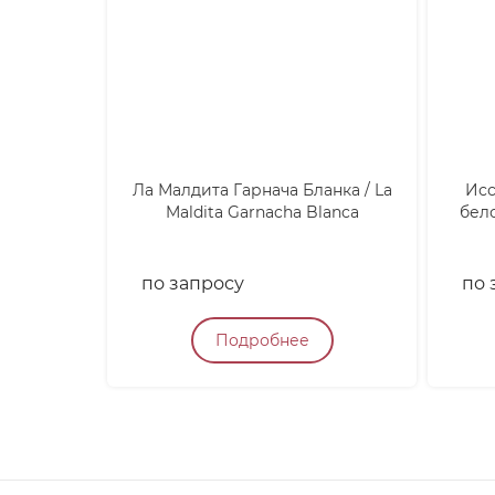
Ла Малдита Гарнача Бланка / La
Исс
Maldita Garnacha Blanca
бело
по запросу
по 
Подробнее