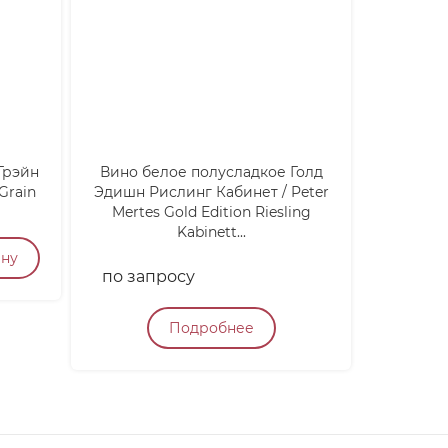
Грэйн
Вино белое полусладкое Голд
Узо Ром
Grain
Эдишн Рислинг Кабинет / Peter
Mertes Gold Edition Riesling
Kabinett...
1 700
ину
по запросу
Подробнее