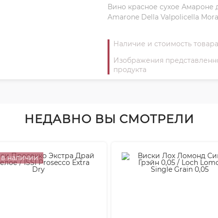
Вино красное сухое Амароне 
Amarone Della Valpolicella Mor
Наличие и стоимость товара
Изображения представленног
продукта
НЕДАВНО ВЫ СМОТРЕЛИ
 в наличии