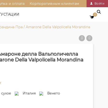
упка и оплата
Корпоративным клиентам
Войти
ГУСТАЦИИ
0
дина Пра / Amarone Della Valpolicella Morandina
 Амароне делла Вальполичелла
one Della Valpolicella Morandina
у
сухое
Италия
Венето