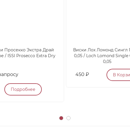
и Просекко Экстра Драй
Виски Лох Ломонд Сингл 
е / ISSI Prosecco Extra Dry
0,05 / Loch Lomond Single 
0,05
запросу
450
₽
В Корз
Подробнее