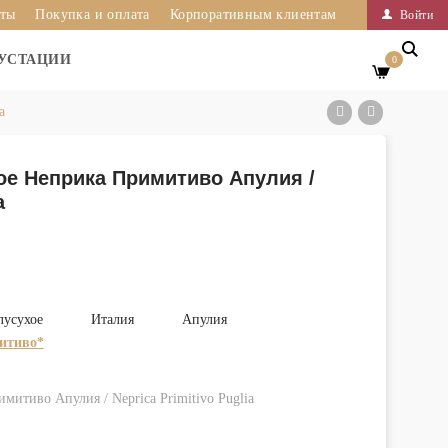
иты
Покупка и оплата
Корпоративным клиентам
Войти
УСТАЦИИ
0
a
ое Неприка Примитиво Апулия /
a
лусухое
Италия
Апулия
итиво*
митиво Апулия / Neprica Primitivo Puglia