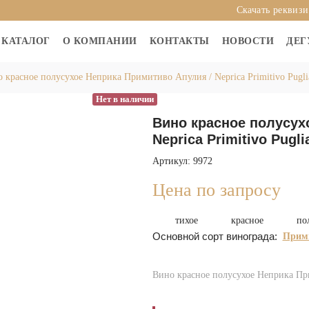
Скачать реквиз
КАТАЛОГ
О КОМПАНИИ
КОНТАКТЫ
НОВОСТИ
ДЕГ
 красное полусухое Неприка Примитиво Апулия / Neprica Primitivo Pugli
Нет в наличии
Вино красное полусух
Neprica Primitivo Pugli
Артикул: 9972
Цена по запросу
тихое
красное
по
Основной сорт винограда:
Прим
Вино красное полусухое Неприка При