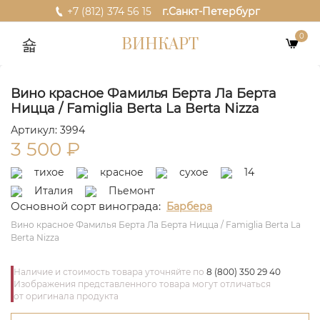
+7 (812) 374 56 15
г.Санкт-Петербург
0
ВИНКАРТ
Вино красное Фамилья Берта Ла Берта
Ницца / Famiglia Berta La Berta Nizza
Артикул: 3994
3 500
₽
тихое
красное
сухое
14
Италия
Пьемонт
Основной сорт винограда:
Барбера
Вино красное Фамилья Берта Ла Берта Ницца / Famiglia Berta La
Berta Nizza
Наличие и стоимость товара уточняйте по
8 (800) 350 29 40
Изображения представленного товара могут отличаться
от оригинала продукта