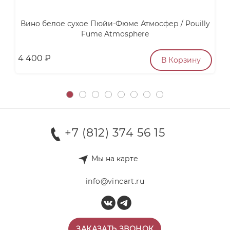
Вино белое сухое Пюйи-Фюме Атмосфер / Pouilly
Fume Atmosphere
4 400
₽
6
В Корзину
+7 (812) 374 56 15
Мы на карте
info@vincart.ru
ЗАКАЗАТЬ ЗВОНОК