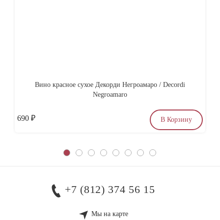
Вино красное сухое Декорди Негроамаро / Decordi
Мо
Negroamaro
690
₽
1
В Корзину
+7 (812) 374 56 15
Мы на карте