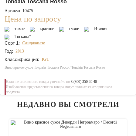
Tondaia Toscana Rosso
Артикул: 10475
Цена по запросу
тихое
красное
сухое
Италия
Тоскана*
Сорт 1:
Санджовезе
Год:
2013
Классификация:
IGT
Вино краное сухое Тондайа Тоскана Россо / Tondaia Toscana Rosso
Наличие и стоимость товара уточняйте по
8 (800) 350 29 40
Изображения представленного товара могут отличаться от оригинала
продукта
НЕДАВНО ВЫ СМОТРЕЛИ