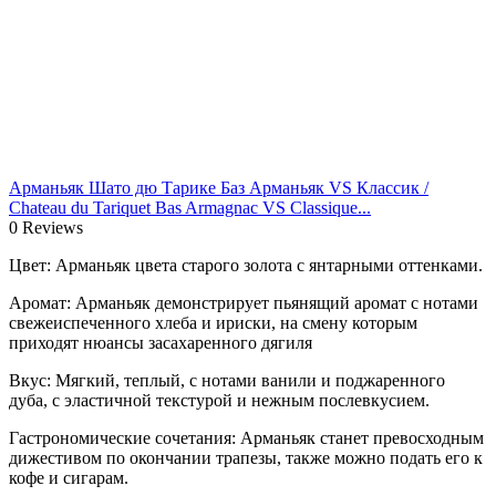
Арманьяк Шато дю Тарике Баз Арманьяк VS Классик /
Chateau du Tariquet Bas Armagnac VS Classique...
0 Reviews
Цвет: Арманьяк цвета старого золота с янтарными оттенками.
Аромат: Арманьяк демонстрирует пьянящий аромат с нотами
свежеиспеченного хлеба и ириски, на смену которым
приходят нюансы засахаренного дягиля
Вкус: Мягкий, теплый, с нотами ванили и поджаренного
дуба, с эластичной текстурой и нежным послевкусием.
Гастрономические сочетания: Арманьяк станет превосходным
дижестивом по окончании трапезы, также можно подать его к
кофе и сигарам.