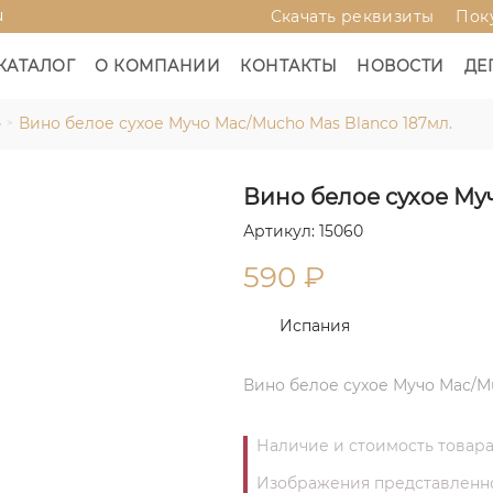
u
Скачать реквизиты
Пок
КАТАЛОГ
О КОМПАНИИ
КОНТАКТЫ
НОВОСТИ
ДЕ
о
Вино белое сухое Мучо Мас/Mucho Mas Blanco 187мл.
Вино белое сухое Му
Артикул: 15060
590
₽
Испания
Вино белое сухое Мучо Мас/Mu
Наличие и стоимость товара
Изображения представленног