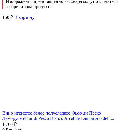
Изображения представленного товара могут отличаться
от оригинала продукта
150
₽
В корзину
Вино игристое белое полусладкое Фьор ди Песко
Ламбруско/Fior di Pesco Bianco Amabile Lambrusco dell`...
1 700
₽
0 Reviews