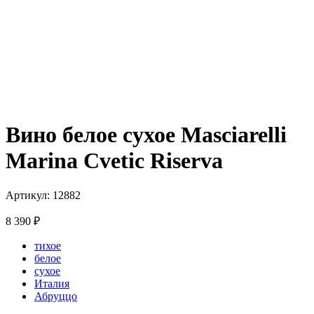
Вино белое сухое Masciarelli
Marina Cvetic Riserva
Артикул: 12882
8 390
₽
тихое
белое
сухое
Италия
Абруццо