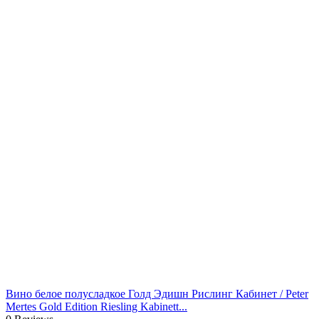
Вино белое полусладкое Голд Эдишн Рислинг Кабинет / Peter
Mertes Gold Edition Riesling Kabinett...