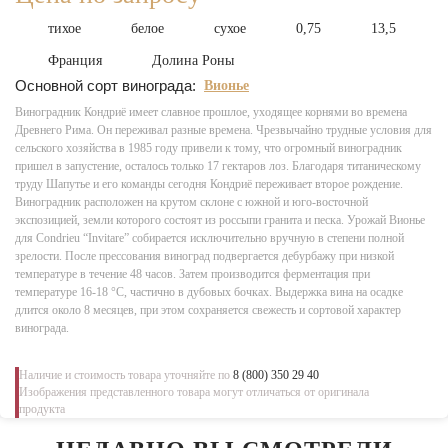
тихое
белое
сухое
0,75
13,5
Франция
Долина Роны
Основной сорт винограда:
Вионье
Виноградник Кондриё имеет славное прошлое, уходящее корнями во времена
Древнего Рима. Он переживал разные времена. Чрезвычайно трудные условия для
сельского хозяйства в 1985 году привели к тому, что огромный виноградник
пришел в запустение, осталось только 17 гектаров лоз. Благодаря титаническому
труду Шапутье и его команды сегодня Кондриё переживает второе рождение.
Виноградник расположен на крутом склоне с южной и юго-восточной
экспозицией, земли которого состоят из россыпи гранита и песка. Урожай Вионье
для Condrieu “Invitare” собирается исключительно вручную в степени полной
зрелости. После прессования виноград подвергается дебурбажу при низкой
температуре в течение 48 часов. Затем производится ферментация при
температуре 16-18 °С, частично в дубовых бочках. Выдержка вина на осадке
длится около 8 месяцев, при этом сохраняется свежесть и сортовой характер
винограда.
Наличие и стоимость товара уточняйте по
8 (800) 350 29 40
Изображения представленного товара могут отличаться от оригинала
продукта