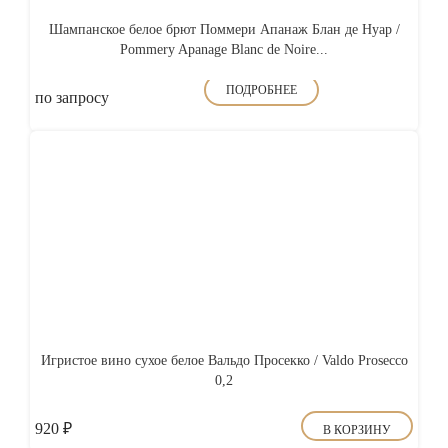
Шампанское белое брют Поммери Апанаж Блан де Нуар /
Pommery Apanage Blanc de Noire...
ПОДРОБНЕЕ
по запросу
Игристое вино сухое белое Вальдо Просекко / Valdo Prosecco
0,2
920
₽
В КОРЗИНУ