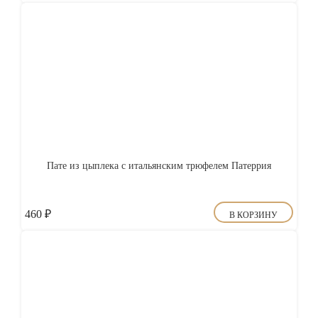
Пате из цыплека с итальянским трюфелем Патеррия
460
₽
В КОРЗИНУ