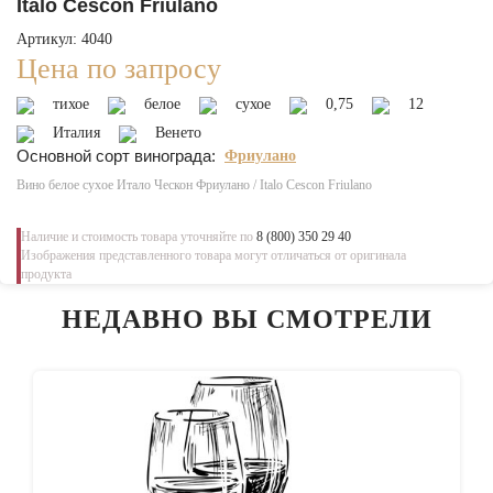
Italo Cescon Friulano
Артикул: 4040
Цена по запросу
тихое
белое
сухое
0,75
12
Италия
Венето
Основной сорт винограда:
Фриулано
Вино белое сухое Итало Ческон Фриулано / Italo Cescon Friulano
Наличие и стоимость товара уточняйте по
8 (800) 350 29 40
Изображения представленного товара могут отличаться от оригинала
продукта
НЕДАВНО ВЫ СМОТРЕЛИ