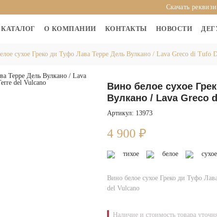
Скачать реквиз
КАТАЛОГ
О КОМПАНИИ
КОНТАКТЫ
НОВОСТИ
ДЕГ
елое сухое Греко ди Туфо Лава Терре Дель Вулкано / Lava Greco di Tufo 
Вино белое сухое Гре
Вулкано / Lava Greco d
Артикул: 13973
4 900
₽
тихое
белое
сухое
Вино белое сухое Греко ди Туфо Лава
del Vulcano
Наличие и стоимость товара уточн