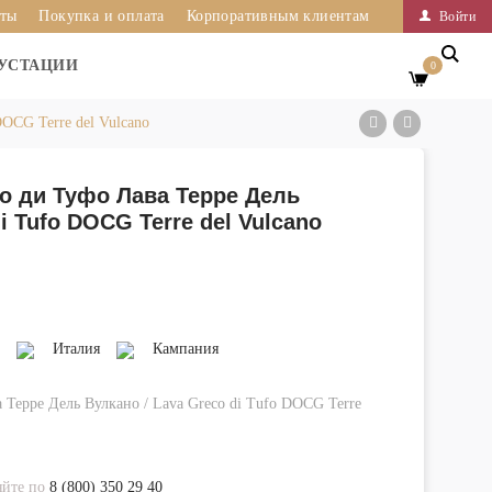
иты
Покупка и оплата
Корпоративным клиентам
Войти
УСТАЦИИ
0
DOCG Terre del Vulcano
ко ди Туфо Лава Терре Дель
i Tufo DOCG Terre del Vulcano
Италия
Кампания
 Терре Дель Вулкано / Lava Greco di Tufo DOCG Terre
яйте по
8 (800) 350 29 40