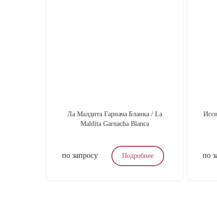
Ла Малдита Гарнача Бланка / La
Исси
Maldita Garnacha Blanca
по запросу
по з
Подробнее