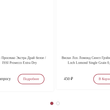
 Просекко Экстра Драй белое /
Виски Лох Ломонд Сингл Грэйн 
ISSI Prosecco Extra Dry
Loch Lomond Single Grain 0
апросу
450
₽
Подробнее
В Корз