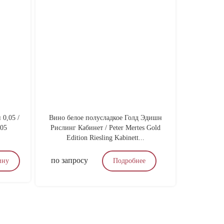
0,05 /
Вино белое полусладкое Голд Эдишн
Узо Роми
,05
Рислинг Кабинет / Peter Mertes Gold
Edition Riesling Kabinett...
по запросу
1 700
₽
ину
Подробнее