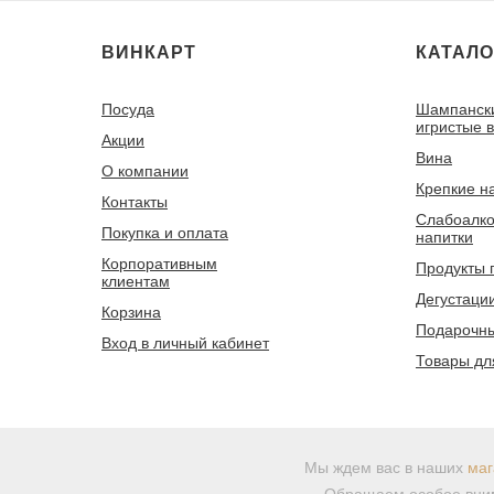
ВИНКАРТ
КАТАЛО
Посуда
Шампанск
игристые 
Акции
Вина
О компании
Крепкие н
Контакты
Слабоалко
Покупка и оплата
напитки
Корпоративным
Продукты 
клиентам
Дегустаци
Корзина
Подарочны
Вход в личный кабинет
Товары дл
Мы ждем вас в наших
маг