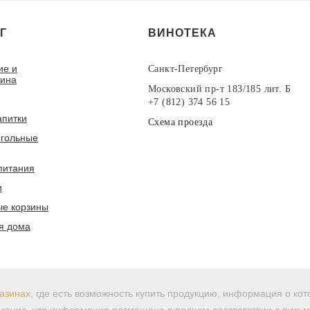
Г
ВИНОТЕКА
ие и
Санкт-Петербург
вина
Московский пр-т 183/185 лит. Б
+7 (812) 374 56 15
апитки
Схема проезда
гольные
питания
и
е корзины
я дома
азинах
, где есть возможность купить продукцию, информация о ко