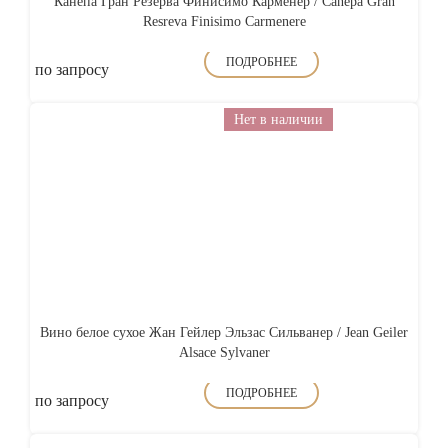
Канепа Гран Резерва Финисимо Карменер / Canepa Gran
Resreva Finisimo Carmenere
ПОДРОБНЕЕ
по запросу
Нет в наличии
Вино белое сухое Жан Гейлер Эльзас Сильванер / Jean Geiler
Alsace Sylvaner
ПОДРОБНЕЕ
по запросу