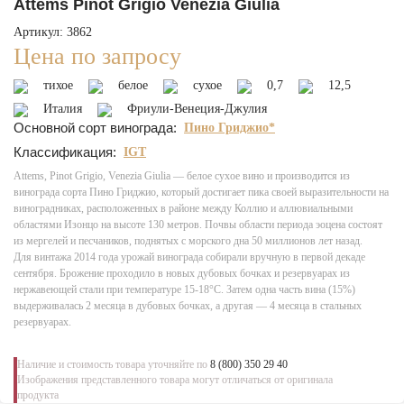
Attems Pinot Grigio Venezia Giulia
Артикул: 3862
Цена по запросу
тихое
белое
сухое
0,7
12,5
Италия
Фриули-Венеция-Джулия
Основной сорт винограда:
Пино Гриджио*
Классификация:
IGT
Attems, Pinot Grigio, Venezia Giulia — белое сухое вино и производится из
винограда сорта Пино Гриджио, который достигает пика своей выразительности на
виноградниках, расположенных в районе между Коллио и аллювиальными
областями Изонцо на высоте 130 метров. Почвы области периода эоцена состоят
из мергелей и песчаников, поднятых с морского дна 50 миллионов лет назад.
Для винтажа 2014 года урожай винограда собирали вручную в первой декаде
сентября. Брожение проходило в новых дубовых бочках и резервуарах из
нержавеющей стали при температуре 15-18°C. Затем одна часть вина (15%)
выдерживалась 2 месяца в дубовых бочках, а другая — 4 месяца в стальных
резервуарах.
Наличие и стоимость товара уточняйте по
8 (800) 350 29 40
Изображения представленного товара могут отличаться от оригинала
продукта