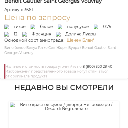
Benoit Gautier Saint Georges Vouvray
Артикул: 3661
Цена по запросу
тихое
белое
полусухое
0,75
12
Франция
Долина Луары
Основной сорт винограда:
Шенен Блан*
Вино белое Бенуа Готье Сен-Жорж Вуврэ / Benoit Gautier Saint
Georges Vouvray
Наличие и стоимость товара уточняйте по
8 (800) 350 29 40
Изображения представленного товара могут отличаться
от оригинала продукта
НЕДАВНО ВЫ СМОТРЕЛИ