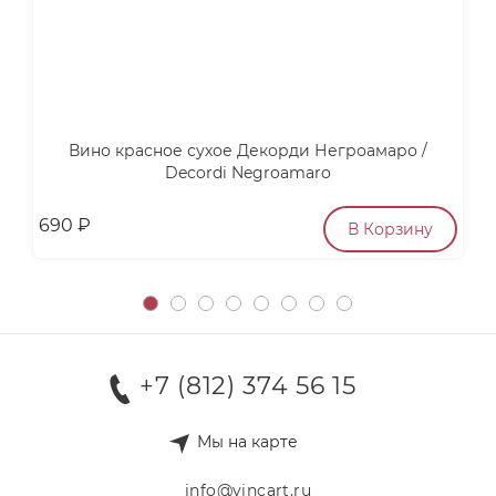
Вино красное сухое Декорди Негроамаро /
Decordi Negroamaro
690
₽
п
В Корзину
+7 (812) 374 56 15
Мы на карте
info@vincart.ru