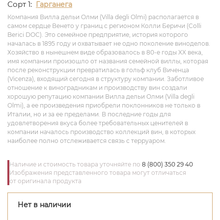
Сорт 1:
Гарганега
Компания Вилла дельи Олми (Villa degli Olmi) располагается в
самом сердце Венето у границ с регионом Колли Беричи (Colli
Berici DOC). Это семейное предприятие, история которого
началась в 1895 году и охватывает не одно поколение виноделов.
Хозяйство в нынешнем виде образовалось в 80-е годы XX века,
имя компании произошло от названия семейной виллы, которая
после реконструкции превратилась в гольф клуб Виченца
(Vicenza), входящий сегодня в структуру компании. Заботливое
отношение к виноградникам и производству вин создали
хорошую репутацию компании Вилла дельи Олми (Villa degli
Olmi), а ее произведения приобрели поклонников не только в
Италии, но и за ее пределами. В последние годы для
удовлетворения вкуса более требовательных ценителей в
компании началось производство коллекций вин, в которых
наиболее полно отслеживается связь с терруаром.
Наличие и стоимость товара уточняйте по
8 (800) 350 29 40
Изображения представленного товара могут отличаться
от оригинала продукта
Нет в наличии