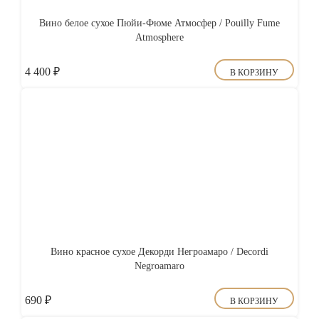
Вино белое сухое Пюйи-Фюме Атмосфер / Pouilly Fume
Atmosphere
4 400
₽
В КОРЗИНУ
Вино красное сухое Декорди Негроамаро / Decordi
Negroamaro
690
₽
В КОРЗИНУ