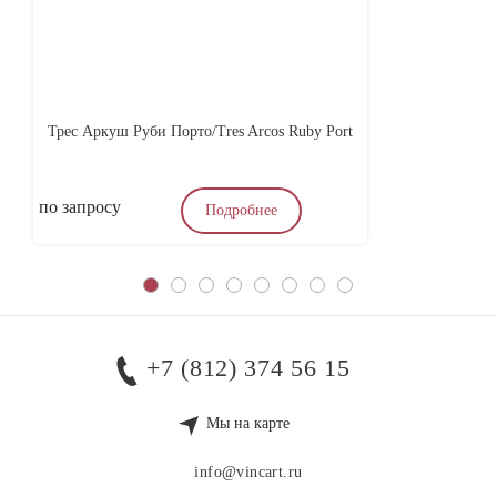
Трес Аркуш Руби Порто/Tres Arcos Ruby Port
по запросу
по
Подробнее
+7 (812) 374 56 15
Мы на карте
info@vincart.ru