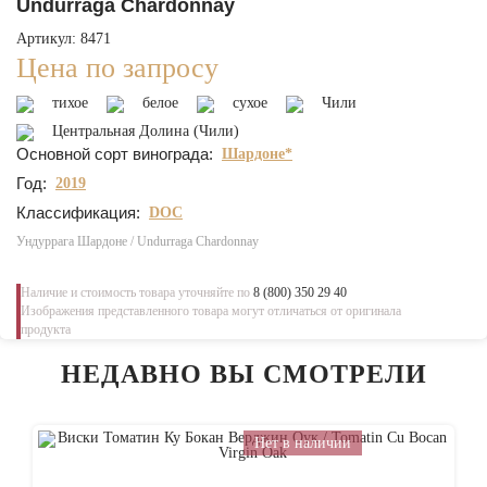
Undurraga Chardonnay
Артикул: 8471
Цена по запросу
тихое
белое
сухое
Чили
Центральная Долина (Чили)
Основной сорт винограда:
Шардоне*
Год:
2019
Классификация:
DOC
Ундуррага Шардоне / Undurraga Chardonnay
Наличие и стоимость товара уточняйте по
8 (800) 350 29 40
Изображения представленного товара могут отличаться от оригинала
продукта
НЕДАВНО ВЫ СМОТРЕЛИ
Нет в наличии