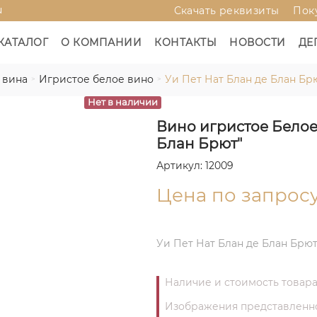
u
Скачать реквизиты
Пок
КАТАЛОГ
О КОМПАНИИ
КОНТАКТЫ
НОВОСТИ
ДЕ
 вина
Игристое белое вино
Уи Пет Нат Блан де Блан Бр
Нет в наличии
Вино игристое Белое 
Блан Брют"
Артикул: 12009
Цена по запрос
Уи Пет Нат Блан де Блан Брю
Наличие и стоимость товара
Изображения представленног