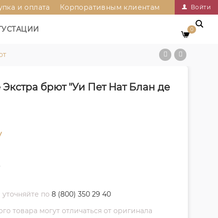
упка и оплата
Корпоративным клиентам
Войти
ГУСТАЦИИ
0
ют
Экстра брют "Уи Пет Нат Блан де
у
т
 уточняйте по
8 (800) 350 29 40
о товара могут отличаться от оригинала