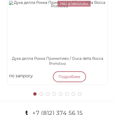
Нет в наличии
Дука делла Рокка Примитиво / Duca della Rocca
А
Primitivo
по запросу
4
Подробнее
+7 (812) 374 56 15