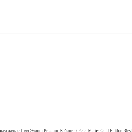
лусладкое Голд Эдишн Рислинг Кабинет / Peter Mertes Gold Edition Riesli