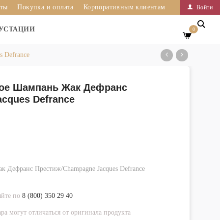
иты
Покупка и оплата
Корпоративным клиентам
Войти
УСТАЦИИ
0
 Defrance
ое Шампань Жак Дефранс
cques Defrance
 Дефранс Престиж/Champagne Jacques Defrance
яйте по
8 (800) 350 29 40
ра могут отличаться от оригинала продукта