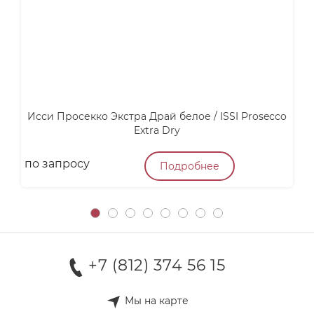
Исси Просекко Экстра Драй белое / ISSI Prosecco
В
Extra Dry
по запросу
4
Подробнее
+7 (812) 374 56 15
Мы на карте