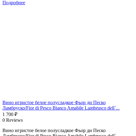
Подробнее
Вино игристое белое полусладкое Фьор ди Песко
Ламбруско/Fior di Pesco Bianco Amabile Lambrusco dell`...
1 700
₽
0 Reviews
Вино игристое белое полусладкое Фьор ди Песко
Ламбруско/Fior di Pesco Bianco Amabile Lambrusco dell`