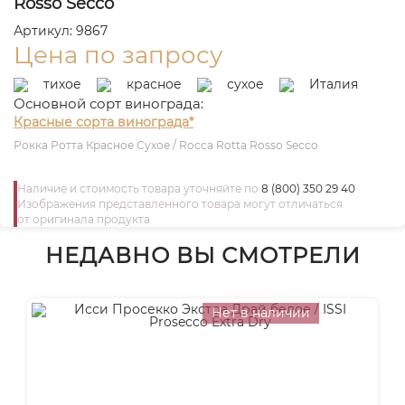
Rosso Secco
Артикул: 9867
Цена по запросу
тихое
красное
сухое
Италия
Основной сорт винограда:
Красные сорта винограда*
Рокка Ротта Красное Сухое / Rocca Rotta Rosso Secco
Наличие и стоимость товара уточняйте по
8 (800) 350 29 40
Изображения представленного товара могут отличаться
от оригинала продукта
НЕДАВНО ВЫ СМОТРЕЛИ
Нет в наличии