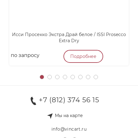
Исси Просекко Экстра Драй белое / ISSI Prosecco
В
Extra Dry
по запросу
4
Подробнее
+7 (812) 374 56 15
Мы на карте
info@vincart.ru