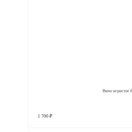
Вино игристое б
1 700
₽