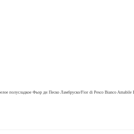
елое полусладкое Фьор ди Песко Ламбруско/Fior di Pesco Bianco Amabile La