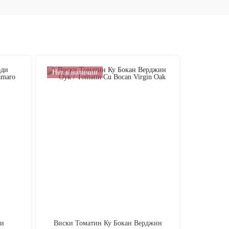
Нет в наличии
Нет в на
ди
Виски Томатин Ку Бокан Верджин
Генацв