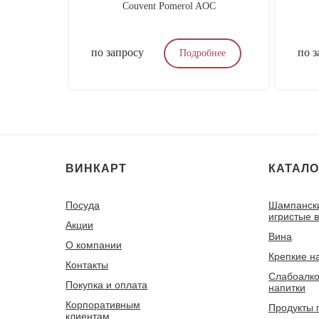
Couvent Pomerol AOC
по запросу
по з
Подробнее
ВИНКАРТ
КАТАЛО
Посуда
Шампанск
игристые 
Акции
Вина
О компании
Крепкие н
Контакты
Слабоалко
Покупка и оплата
напитки
Корпоративным
Продукты 
клиентам