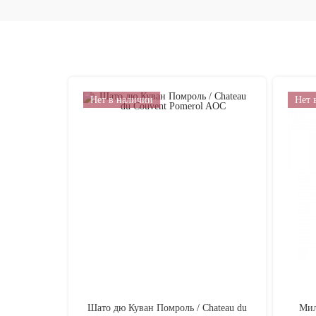
Нет в наличии
Нет 
Шато дю Куван Помроль / Chateau du
Мил