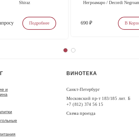
Shiraz
Негроамаро / Decordi Negroa
апросу
690
₽
Подробнее
В Корз
Г
ВИНОТЕКА
ие и
Санкт-Петербург
вина
Московский пр-т 183/185 лит. Б
+7 (812) 374 56 15
апитки
Схема проезда
гольные
питания