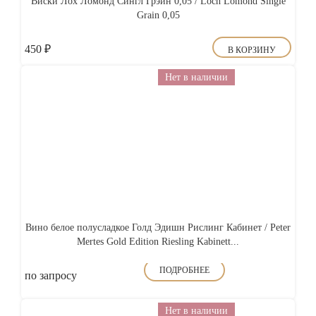
Виски Лох Ломонд Сингл Грэйн 0,05 / Loch Lomond Single
Grain 0,05
450
₽
В КОРЗИНУ
Нет в наличии
Вино белое полусладкое Голд Эдишн Рислинг Кабинет / Peter
Mertes Gold Edition Riesling Kabinett...
ПОДРОБНЕЕ
по запросу
Нет в наличии