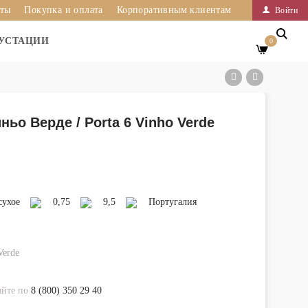
иты
Покупка и оплата
Корпоративным клиентам
Войти
УСТАЦИИ
0
ньо Верде / Porta 6 Vinho Verde
сухое
0,75
9,5
Португалия
Verde
яйте по
8 (800) 350 29 40