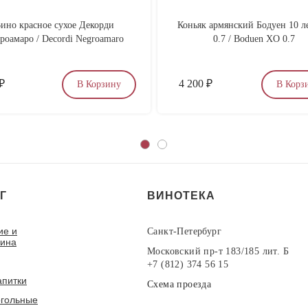
ино красное сухое Декорди
Коньяк армянский Бодуен 10 л
роамаро / Decordi Negroamaro
0.7 / Boduen XO 0.7
₽
4 200
₽
В Корзину
В Корз
Г
ВИНОТЕКА
ие и
Санкт-Петербург
вина
Московский пр-т 183/185 лит. Б
+7 (812) 374 56 15
апитки
Схема проезда
гольные