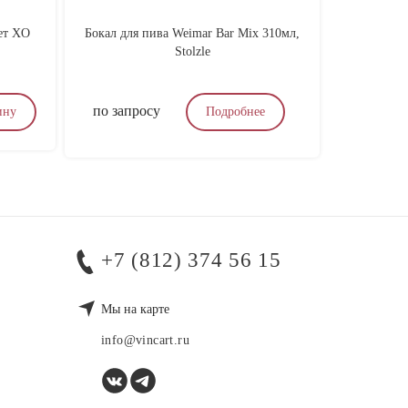
ет XO
Бокал для пива Weimar Bar Mix 310мл,
Тоник со 
Stolzle
Eld
по запросу
250
₽
ину
Подробнее
+7 (812) 374 56 15
Мы на карте
info@vincart.ru