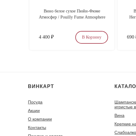
Вино белое сухое Пюйи-Фюме
В
Атмосфер / Pouilly Fume Atmosphere
Нег
4 400
₽
690
В Корзину
ВИНКАРТ
КАТАЛО
Посуда
Шампанск
игристые 
Акции
Вина
О компании
Крепкие н
Контакты
Слабоалко