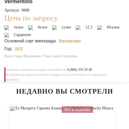
Vermentino
Артикул: 9888
Цена по запросу
тихое
белое
сухое
12,5
Италия
Сардиния
Основной сорт винограда:
Верментино
Год:
2019
Пассо Сардо Верментино / Passo Sardo Vermentino
Наличие и стоимость товара уточняйте по
8 (800) 350 29 40
Изображения представленного товара могут отличаться от оригинала
продукта
НЕДАВНО ВЫ СМОТРЕЛИ
Нет в наличии