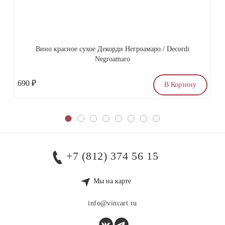
Вино красное сухое Декорди Негроамаро / Decordi
Со
Negroamaro
690
₽
по
В Корзину
+7 (812) 374 56 15
Мы на карте
info@vincart.ru