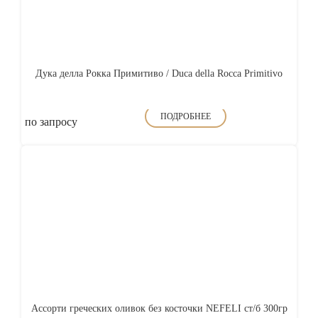
Дука делла Рокка Примитиво / Duca della Rocca Primitivo
ПОДРОБНЕЕ
по запросу
Ассорти греческих оливок без косточки NEFELI ст/б 300гр