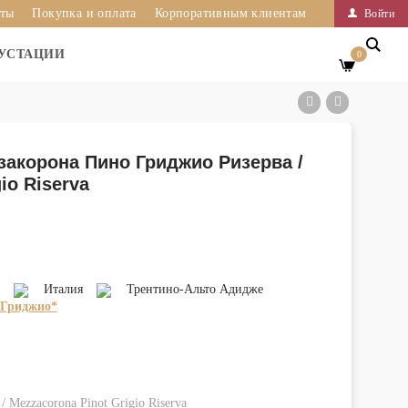
иты
Покупка и оплата
Корпоративным клиентам
Войти
УСТАЦИИ
0
закорона Пино Гриджио Ризерва /
io Riserva
Италия
Трентино-Альто Адидже
 Гриджио*
Mezzacorona Pinot Grigio Riserva