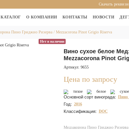
Скачать реквиз
КАТАЛОГ
О КОМПАНИИ
КОНТАКТЫ
НОВОСТИ
ДЕГ
орона Пино Гриджио Ризерва / Mezzacorona Pinot Grigio Riserva
Нет в наличии
Вино сухое белое Мед
Mezzacorona Pinot Grig
Артикул: 9655
Цена по запросу
тихое
белое
сухое
Основной сорт винограда:
Пино
Год:
2016
Классификация:
DOC
Медзакорона Пино Гриджио Ризерва / 