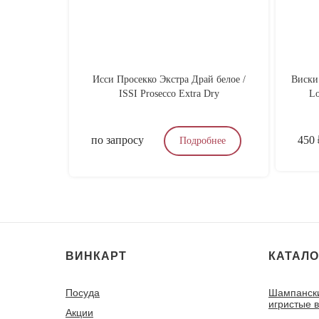
Исси Просекко Экстра Драй белое /
Виски
ISSI Prosecco Extra Dry
Lo
по запросу
450
Подробнее
ВИНКАРТ
КАТАЛО
Посуда
Шампанск
игристые 
Акции