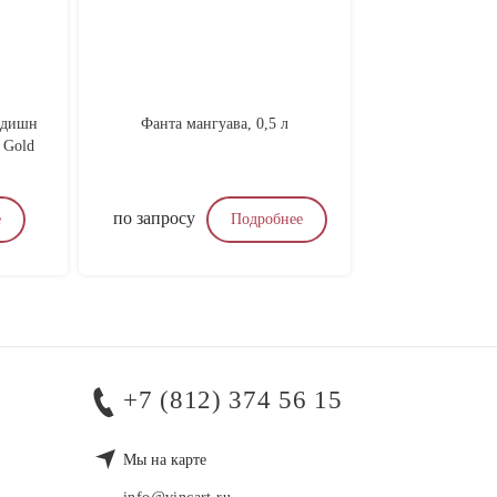
Эдишн
Фанта мангуава, 0,5 л
Набор бо
 Gold
Nova 
по запросу
по запр
е
Подробнее
+7 (812) 374 56 15
Мы на карте