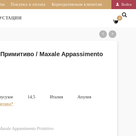
иты
Покупка и оплата
Корпоративным клиентам
Войти
УСТАЦИИ
0
Примитиво / Maxale Appassimento
лусухое
14,5
Италия
Апулия
итиво*
xale Appassimento Primitivo