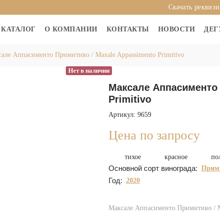
Скачать реквиз
КАТАЛОГ
О КОМПАНИИ
КОНТАКТЫ
НОВОСТИ
ДЕГ
але Аппасименто Примитиво / Maxale Appassimento Primitivo
Нет в наличии
Максале Аппасименто 
Primitivo
Артикул: 9659
Цена по запросу
тихое
красное
по
Основной сорт винограда:
Прим
Год:
2020
Максале Аппасименто Примитиво / Ma