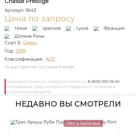
Chasse Prestige
Артикул: 9643
Цена по запросу
тихое
красное
сухое
Франция
Долина Роны
Сорт 3:
Сенсо
Год:
2019
Классификация:
АОС
Ля Шас Престиж / La Chasse Prestige
Наличие и стоимость товара уточняйте по
8 (800) 350 29 40
Изображения представленного товара могут отличаться
от оригинала продукта
НЕДАВНО ВЫ СМОТРЕЛИ
Нет в наличии