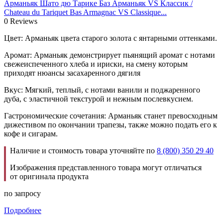
Арманьяк Шато дю Тарике Баз Арманьяк VS Классик /
Chateau du Tariquet Bas Armagnac VS Classique...
0 Reviews
Цвет: Арманьяк цвета старого золота с янтарными оттенками.
Аромат: Арманьяк демонстрирует пьянящий аромат с нотами
свежеиспеченного хлеба и ириски, на смену которым
приходят нюансы засахаренного дягиля
Вкус: Мягкий, теплый, с нотами ванили и поджаренного
дуба, с эластичной текстурой и нежным послевкусием.
Гастрономические сочетания: Арманьяк станет превосходным
дижестивом по окончании трапезы, также можно подать его к
кофе и сигарам.
Наличие и стоимость товара уточняйте по
8 (800) 350 29 40
Изображения представленного товара могут отличаться
от оригинала продукта
по запросу
Подробнее