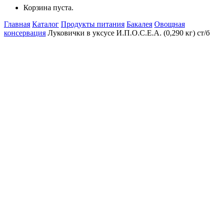
Корзина пуста.
Главная
Каталог
Продукты питания
Бакалея
Овощная
консервация
Луковички в уксусе И.П.О.С.Е.А. (0,290 кг) ст/б