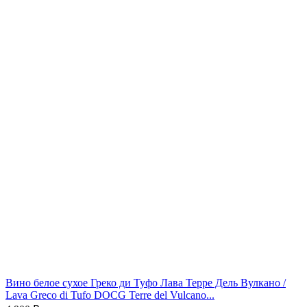
Вино белое сухое Греко ди Туфо Лава Терре Дель Вулкано /
Lava Greco di Tufo DOCG Terre del Vulcano...