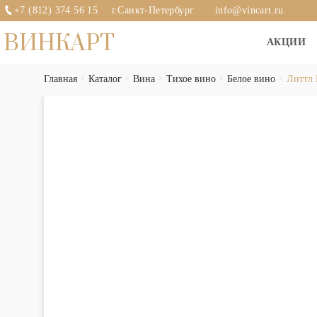
+7 (812) 374 56 15
г.Санкт-Петербург
info@vincart.ru
ВИНКАРТ
АКЦИИ
Главная
Каталог
Вина
Тихое вино
Белое вино
Литтл 