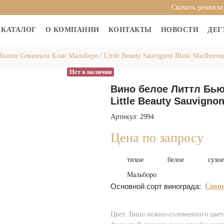
Скачать реквиз
КАТАЛОГ
О КОМПАНИИ
КОНТАКТЫ
НОВОСТИ
ДЕГ
Бьюти Совиньон Блан Мальборо / Little Beauty Sauvignon Blanc Marlborou
Нет в наличии
Вино белое Литтл Бью
Little Beauty Sauvigno
Артикул: 2994
Цена по запросу
тихое
белое
сухое
Мальборо
Основной сорт винограда:
Совин
Цвет: Вино нежно-соломенного цвет