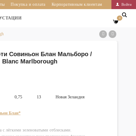
иты
Покупка и оплата
Корпоративным клиентам
Войти
УСТАЦИИ
0
gh
ти Совиньон Блан Мальборо /
n Blanc Marlborough
0,75
13
Новая Зеландия
ьон Блан*
а с лёгкими зеленоватыми отблесками.