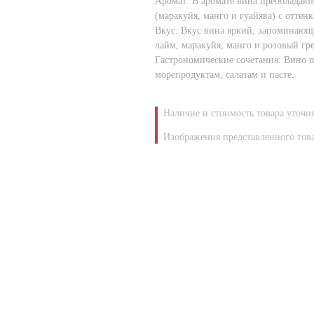
Аромат: В аромате вина преобладают
(маракуйя, манго и гуайява) с оттен
Вкус: Вкус вина яркий, запоминающ
лайм, маракуйя, манго и розовый гр
Гастрономические сочетания: Вино п
морепродуктам, салатам и пасте.
Наличие и стоимость товара уточн
Изображения представленного това