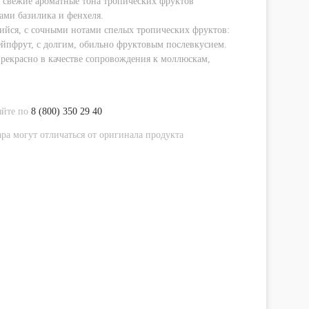
 свежие ароматные тона тропических фруктов
ками базилика и фенхеля.
ийся, с сочными нотами спелых тропических фруктов:
ейпфрут, с долгим, обильно фруктовым послевкусием.
рекрасно в качестве сопровождения к моллюскам,
яйте по
8 (800) 350 29 40
ра могут отличаться от оригинала продукта