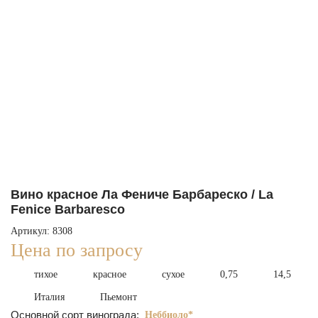
Вино красное Ла Фениче Барбареско / La
Fenice Barbaresco
Артикул: 8308
Цена по запросу
тихое
красное
сухое
0,75
14,5
Италия
Пьемонт
Основной сорт винограда:
Неббиоло*