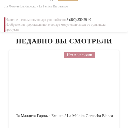
Ла Фениче Барбареско / La Fenice Barbaresco
Наличие и стоимость товара уточняйте по
8 (800) 350 29 40
Изображения представленного товара могут отличаться от оригинала
продукта
НЕДАВНО ВЫ СМОТРЕЛИ
Нет в наличии
Ла Малдита Гарнача Бланка / La Maldita Garnacha Blanca