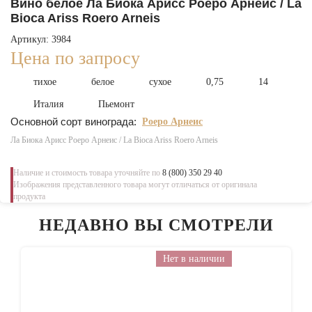
Вино белое Ла Биока Арисс Роеро Арнеис / La
Bioca Ariss Roero Arneis
Артикул: 3984
Цена по запросу
тихое
белое
сухое
0,75
14
Италия
Пьемонт
Основной сорт винограда:
Роеро Арнеис
Ла Биока Арисс Роеро Арнеис / La Bioca Ariss Roero Arneis
Наличие и стоимость товара уточняйте по
8 (800) 350 29 40
Изображения представленного товара могут отличаться от оригинала
продукта
НЕДАВНО ВЫ СМОТРЕЛИ
Нет в наличии