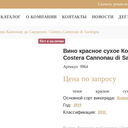
Скачать реквиз
КАТАЛОГ
О КОМПАНИИ
КОНТАКТЫ
НОВОСТИ
ДЕГ
ера Каннонау ди Сардиния / Costera Cannonau di Sardegna
Нет в наличии
Вино красное сухое Ко
Costera Cannonau di S
Артикул: 9964
Цена по запросу
тихое
красное
су
Основной сорт винограда:
Канон
Год:
2019
Классификация:
DOC