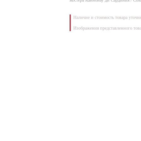
Костера Каннонау ди Сардиния / Cost
Наличие и стоимость товара уточн
Изображения представленного това