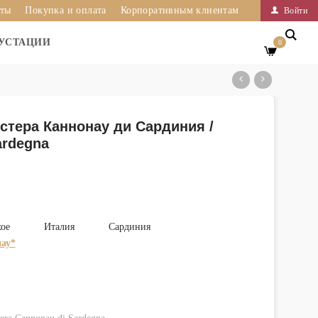
иты
Покупка и оплата
Корпоративным клиентам
Войти
УСТАЦИИ
0
стера Каннонау ди Сардиния /
ardegna
хое
Италия
Сардиния
ау*