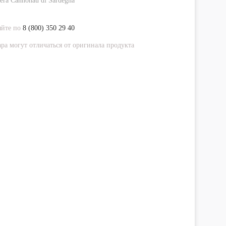
era Cannonau di Sardegna
яйте по
8 (800) 350 29 40
ра могут отличаться от оригинала продукта