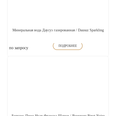
Минеральная вода Даусуз газированная / Dausuz Sparkling
ПОДРОБНЕЕ
по запросу
Бургонь Пино Нуар Франсуа Шапуи / Bourgoge Pinot Noire