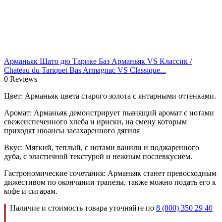
Арманьяк Шато дю Тарике Баз Арманьяк VS Классик /
Chateau du Tariquet Bas Armagnac VS Classique...
0 Reviews
Цвет: Арманьяк цвета старого золота с янтарными оттенками.
Аромат: Арманьяк демонстрирует пьянящий аромат с нотами
свежеиспеченного хлеба и ириски, на смену которым
приходят нюансы засахаренного дягиля
Вкус: Мягкий, теплый, с нотами ванили и поджаренного
дуба, с эластичной текстурой и нежным послевкусием.
Гастрономические сочетания: Арманьяк станет превосходным
дижестивом по окончании трапезы, также можно подать его к
кофе и сигарам.
Наличие и стоимость товара уточняйте по
8 (800) 350 29 40