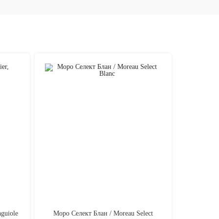
Нет в на
guiole
Моро Селект Блан / Moreau Select
Вино