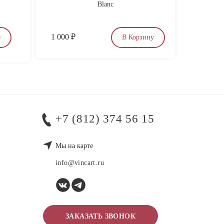
Blanc
Кин
1 000
₽
по запр
е
В Корзину
+7 (812) 374 56 15
Мы на карте
info@vincart.ru
ЗАКАЗАТЬ ЗВОНОК