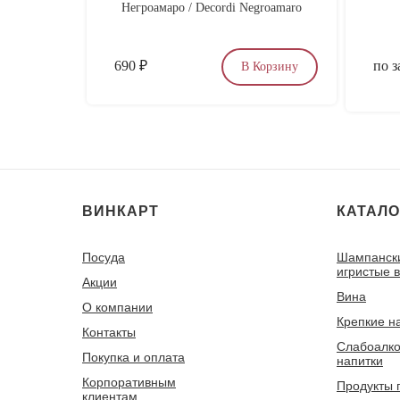
Негроамаро / Decordi Negroamaro
690
₽
по з
В Корзину
ВИНКАРТ
КАТАЛО
Посуда
Шампанск
игристые 
Акции
Вина
О компании
Крепкие н
Контакты
Слабоалко
Покупка и оплата
напитки
Корпоративным
Продукты 
клиентам