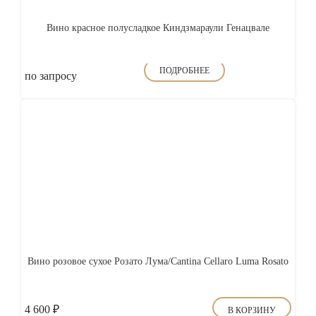
Вино красное полусладкое Киндзмараули Генацвале
ПОДРОБНЕЕ
по запросу
Вино розовое сухое Розато Лума/Cantina Cellaro Luma Rosato
4 600
₽
В КОРЗИНУ