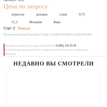
Цена по запросу
игристое
розовое
сухое
0,75
11,5
Испания
Кава
Сорт 2:
Чарелло
Кастильо Перелада Кава Брют Росадо / Castillo Perelada Cava Brut Rosado
Наличие и стоимость товара уточняйте по
8 (800) 350 29 40
Изображения представленного товара могут отличаться от оригинала
продукта
НЕДАВНО ВЫ СМОТРЕЛИ