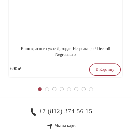
Вино красное сухое Декорди Негроамаро / Decordi
Со
Negroamaro
690
₽
по
В Корзину
+7 (812) 374 56 15
Мы на карте