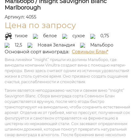
Мальборо / Insight Sauvignon Blanc
Marlborough
Артикул: 4055
Цена по запросу
тихое
белое
сухое
0,75
12,5
Новая Зеландия
Мальборо
Основной сорт винограда:
Совиньон Блан*
Вина линейки “Insight” пришли из долины Мальборо, где
виноделы компании Vinultra создают вина с помощью матери-
природы. Вино здесь считают одним из истинных удовольствий
жизни в столь суетное время. Оно призвано создать ощущение
счастья, расслабленности и спокойствия.
Таким является неподражаемо чистое и свежее вино “Insight”
Sauvignon Blanc. Сбора винограда сорта Совиньон Блан
осуществляется вручную, после чего ягоды быстро
транспортируют на винодельню, чтобы сохранить естественный
аромат. Отделив их от гребней, мягко прессуют, полученный сок
фильтруется и самотеком отправляется на ферментацию в
цистерны из нержавеющей стали. Сок засевают определенным
штаммом дрожжей, которые помогут превратить натуральный
сахар винограда в алкоголь. После брожения вино несколько