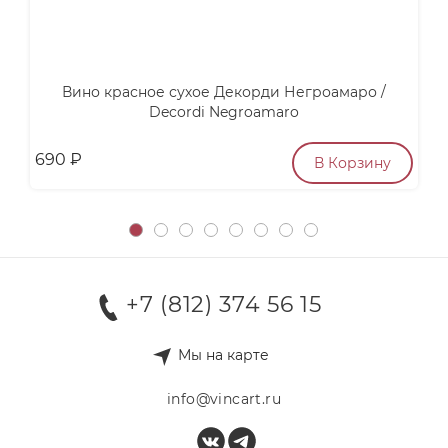
Вино красное сухое Декорди Негроамаро /
С
Decordi Negroamaro
690
₽
п
В Корзину
+7 (812) 374 56 15
Мы на карте
info@vincart.ru