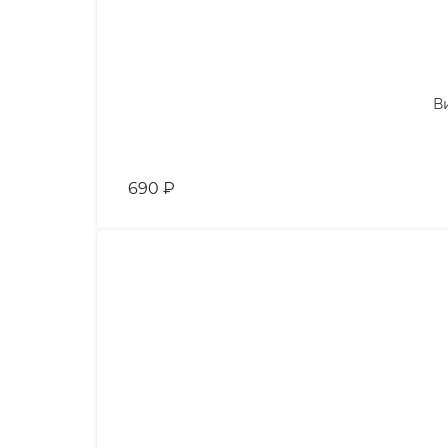
В
690
₽