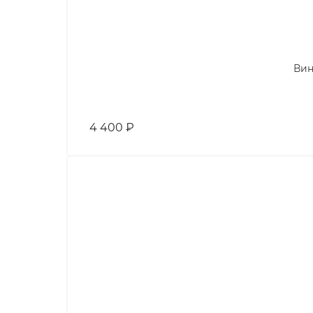
Вин
4 400
₽