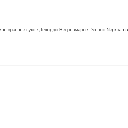
ино красное сухое Декорди Негроамаро / Decordi Negroama