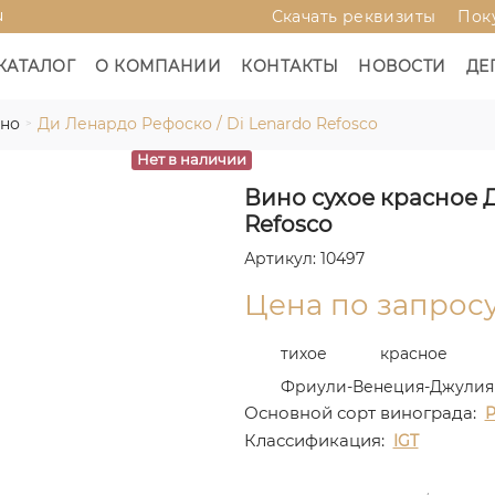
u
Скачать реквизиты
Пок
КАТАЛОГ
О КОМПАНИИ
КОНТАКТЫ
НОВОСТИ
ДЕ
ино
Ди Ленардо Рефоско / Di Lenardo Refosco
Нет в наличии
Вино сухое красное 
Refosco
Артикул: 10497
Цена по запрос
тихое
красное
Фриули-Венеция-Джулия
Основной сорт винограда:
Р
Классификация:
IGT