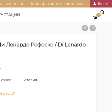
упка и оплата
Корпоративным клиентам
Войти
ГУСТАЦИИ
0
Ди Ленардо Рефоско / Di Lenardo
у
сухое
Италия
ефоско*