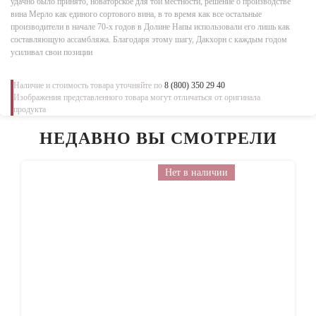
удачно было принято, новаторское для той местности, решение о производстве
вина Мерло как единого сортового вина, в то время как все остальные
производители в начале 70-х годов в Долине Напы использовали его лишь как
составляющую ассамбляжа. Благодаря этому шагу, Дакхорн с каждым годом
усиливал свои позиции
Наличие и стоимость товара уточняйте по
8 (800) 350 29 40
Изображения представленного товара могут отличаться от оригинала
продукта
НЕДАВНО ВЫ СМОТРЕЛИ
Нет в наличии