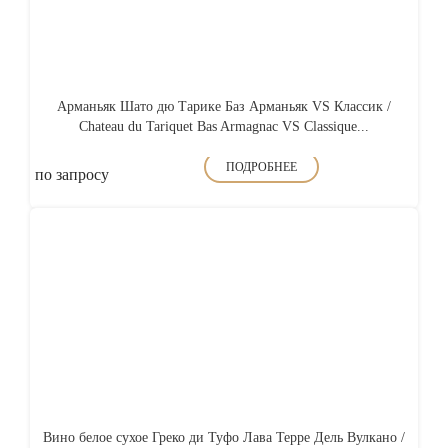
Арманьяк Шато дю Тарике Баз Арманьяк VS Классик /
Chateau du Tariquet Bas Armagnac VS Classique...
ПОДРОБНЕЕ
по запросу
Вино белое сухое Греко ди Туфо Лава Терре Дель Вулкано /