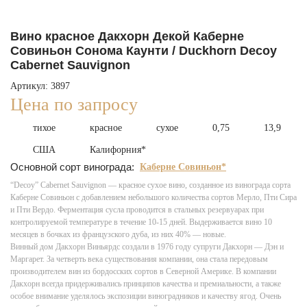
Вино красное Дакхорн Декой Каберне
Совиньон Сонома Каунти / Duckhorn Decoy
Cabernet Sauvignon
Артикул: 3897
Цена по запросу
тихое
красное
сухое
0,75
13,9
США
Калифорния*
Основной сорт винограда:
Каберне Совиньон*
“Decoy” Cabernet Sauvignon — красное сухое вино, созданное из винограда сорта
Каберне Совиньон с добавлением небольшого количества сортов Мерло, Пти Сира
и Пти Вердо. Ферментация сусла проводится в стальных резервуарах при
контролируемой температуре в течение 10-15 дней. Выдерживается вино 10
месяцев в бочках из французского дуба, из них 40% — новые.
Винный дом Дакхорн Виньярдс создали в 1976 году супруги Дакхорн — Дэн и
Маргарет. За четверть века существования компании, она стала передовым
производителем вин из бордосских сортов в Северной Америке. В компании
Дакхорн всегда придерживались принципов качества и премиальности, а также
особое внимание уделялось экспозиции виноградников и качеству ягод. Очень